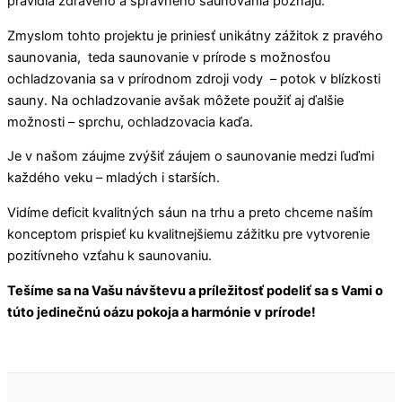
pravidlá zdravého a správneho saunovania poznajú.
Zmyslom tohto projektu je priniesť unikátny zážitok z pravého
saunovania, teda saunovanie v prírode s možnosťou
ochladzovania sa v prírodnom zdroji vody – potok v blízkosti
sauny. Na ochladzovanie avšak môžete použiť aj ďalšie
možnosti – sprchu, ochladzovacia kaďa.
Je v našom záujme zvýšiť záujem o saunovanie medzi ľuďmi
každého veku – mladých i starších.
Vidíme deficit kvalitných sáun na trhu a preto chceme naším
konceptom prispieť ku kvalitnejšiemu zážitku pre vytvorenie
pozitívneho vzťahu k saunovaniu.
Tešíme sa na Vašu návštevu a príležitosť podeliť sa s Vami o
túto jedinečnú oázu pokoja a harmónie v prírode!