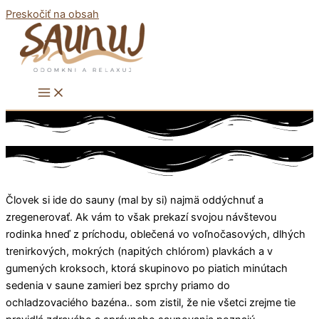
Preskočiť na obsah
Človek si ide do sauny (mal by si) najmä oddýchnuť a
zregenerovať. Ak vám to však prekazí svojou návštevou
rodinka hneď z príchodu, oblečená vo voľnočasových, dlhých
trenirkových, mokrých (napitých chlórom) plavkách a v
gumených kroksoch, ktorá skupinovo po piatich minútach
sedenia v saune zamieri bez sprchy priamo do
ochladzovaciého bazéna.. som zistil, že nie všetci zrejme tie